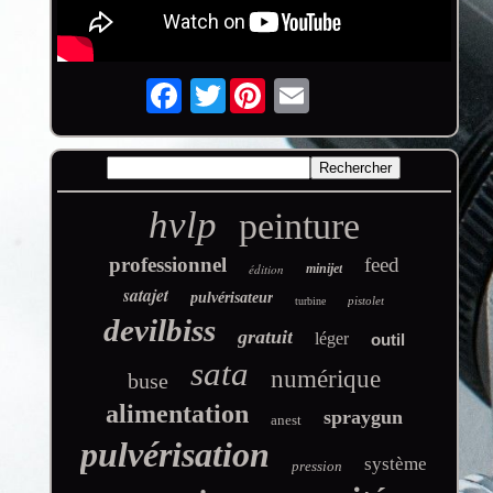
Twitter
hvlp
peinture
professionnel
feed
édition
minijet
satajet
pulvérisateur
pistolet
turbine
devilbiss
gratuit
léger
outil
sata
numérique
buse
alimentation
spraygun
anest
pulvérisation
système
pression