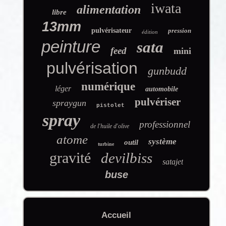
iwata
alimentation
libre
13mm
pulvérisateur
pression
édition
peinture
sata
feed
mini
pulvérisation
gunbudd
numérique
léger
automobile
pulvériser
spraygun
pistolet
spray
professionnel
de l'huile d'olive
atome
système
outil
turbine
gravité
devilbiss
satajet
buse
Accueil