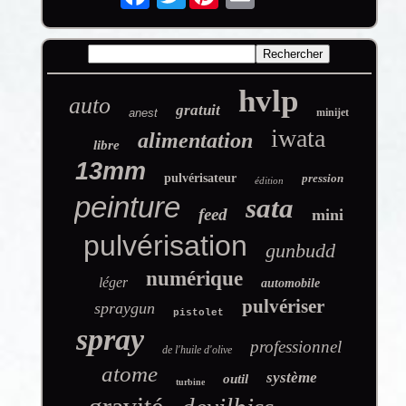
hvlp
auto
gratuit
anest
minijet
iwata
alimentation
libre
13mm
pulvérisateur
pression
édition
peinture
sata
feed
mini
pulvérisation
gunbudd
numérique
léger
automobile
pulvériser
spraygun
pistolet
spray
professionnel
de l'huile d'olive
atome
système
outil
turbine