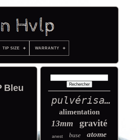
TIP SIZE
WARRANTY
P Bleu
pulvérisation
alimentation
gravité
13mm
atome
buse
anest