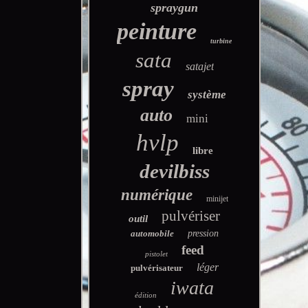
spraygun
peinture
turbine
sata
satajet
spray
système
auto
mini
hvlp
libre
devilbiss
numérique
minijet
pulvériser
outil
automobile
pression
feed
pistolet
léger
pulvérisateur
iwata
édition