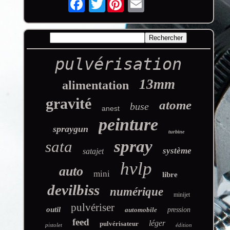
pulvérisation
13mm
alimentation
gravité
atome
buse
anest
peinture
spraygun
turbine
spray
sata
système
satajet
hvlp
auto
mini
libre
devilbiss
numérique
minijet
pulvériser
outil
automobile
pression
feed
léger
pulvérisateur
pistolet
édition