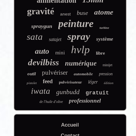
alimentation
gravité
atome
buse
anest
peinture
spraygun
turbine
spray
sata
système
satajet
hvlp
auto
mini
libre
devilbiss
numérique
minijet
pulvériser
outil
automobile
pression
feed
léger
pulvérisateur
pistolet
édition
iwata
gunbudd
gratuit
professionnel
de l'huile d'olive
Accueil
Contact