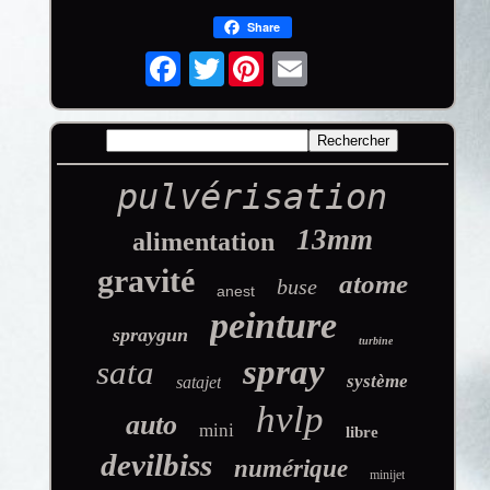
Share
Twitter
pulvérisation
13mm
alimentation
gravité
atome
buse
anest
peinture
spraygun
turbine
spray
sata
système
satajet
hvlp
auto
mini
libre
devilbiss
numérique
minijet