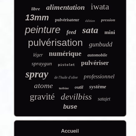
iwata
alimentation
libre
13mm
pulvérisateur
pression
édition
peinture
sata
feed
mini
pulvérisation
gunbudd
numérique
léger
automobile
pulvériser
spraygun
pistolet
spray
professionnel
de l'huile d'olive
atome
système
outil
turbine
gravité
devilbiss
satajet
buse
Accueil