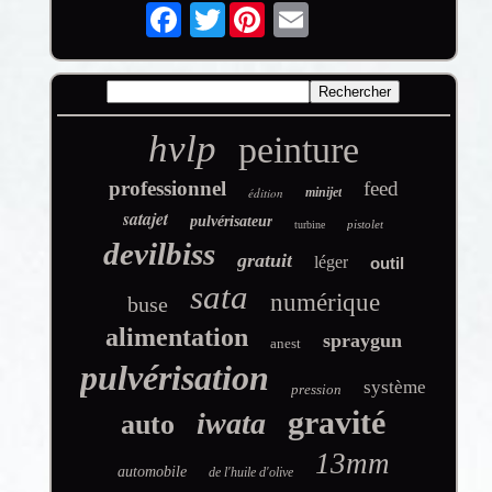
Twitter
hvlp
peinture
professionnel
feed
édition
minijet
satajet
pulvérisateur
pistolet
turbine
devilbiss
gratuit
léger
outil
sata
numérique
buse
alimentation
spraygun
anest
pulvérisation
système
pression
gravité
iwata
auto
13mm
automobile
de l'huile d'olive