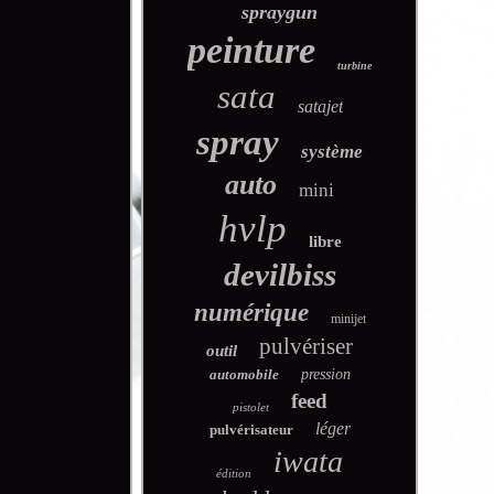
spraygun
peinture
turbine
sata
satajet
spray
système
auto
mini
hvlp
libre
devilbiss
numérique
minijet
pulvériser
outil
automobile
pression
feed
pistolet
léger
pulvérisateur
iwata
édition