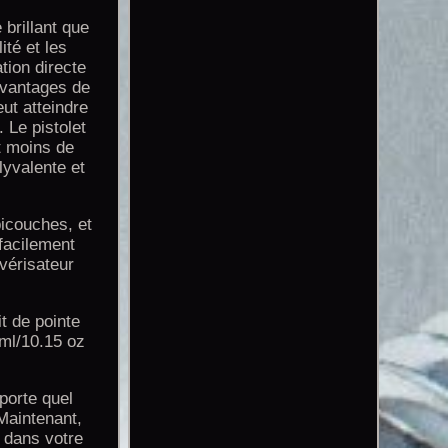
 brillant que
ité et les
tion directe
avantages de
ut atteindre
 Le pistolet
t moins de
lyvalente et
icouches, et
facilement
lvérisateur
t de pointe
 ml/10.15 oz
porte quel
 Maintenant,
 dans votre