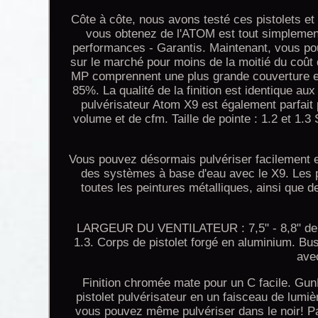
Côte à côte, nous avons testé ces pistolets et v
vous obtenez de l'ATOM est tout simplement 
performances - Garantis. Maintenant, vous pouve
sur le marché pour moins de la moitié du coût
MP comprennent une plus grande couverture et m
85%. La qualité de la finition est identique au
pulvérisateur Atom X9 est également parfait 
volume et de cfm. Taille de pointe : 1.2 et 1.3
Vous pouvez désormais pulvériser facilement 
des systèmes à base d'eau avec le X9. Les p
toutes les peintures métalliques, ainsi que d
LARGEUR DU VENTILATEUR : 7,5" - 8,8" de lar
1.3. Corps de pistolet forgé en aluminium. Bus
avec
Finition chromée mate pour un C facile. Gu
pistolet pulvérisateur en un faisceau de lumiè
vous pouvez même pulvériser dans le noir! Par