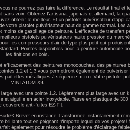
ous ne pourrez pas faire la différence. Le résultat final et le
sans voix. Obtenez l'artisanat japonais et allemand, la qual
z obtenir le meilleur. Et un pistolet pulvérisateur d'applica
 de votre pistolet pulvérisateur haut de gamme normal. Les 
oins de gaspillage de peinture. L'efficacité de transfert pe
x meilleurs pistolets pulvérisateurs haute pression du marché.
pour les compresseurs d'air de type plus petit qui produisen
 Standard. Pointes disponibles pour la peinture automobile po
les finitions en bois.
et efficacement des peintures monocouches, des peintures b
ointes 1.2 et 1.3 vous permettront également de pulvériser 
es paillettes métalliques à séquence micro. Votre pistolet pu
MINI ATOM X9.
ge avec une pointe 1.2. Légèrement plus large avec un ki
e et aiguille en acier inoxydable. Tasse en plastique de 300
 couvercle anti-fuites EZ-Fit.
nBudd® Brevet en instance Transformez instantanément n'im
re brillante tout en peignant n'importe lequel de vos projets!
fait également pour résoudre le problème d'éclairage faible