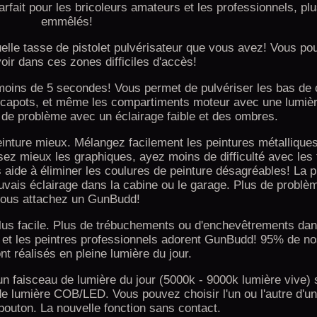
rfait pour les bricoleurs amateurs et les professionnels, plus
emmêlés!
elle tasse de pistolet pulvérisateur que vous avez! Vous p
oir dans ces zones difficiles d'accès!
n moins de 5 secondes! Vous permet de pulvériser les bas de 
s capots, et même les compartiments moteur avec une lumière
de problème avec un éclairage faible et des ombres.
inture mieux. Mélangez facilement les peintures métalliques
ez mieux les graphiques, ayez moins de difficulté avec les
aide à éliminer les coulures de peinture désagréables! La p
vais éclairage dans la cabine ou le garage. Plus de problè
ous attachez un GunBudd!
lus facile. Plus de trébuchements ou d'enchevêtrements dans
e et les peintres professionnels adorent GunBudd! 95% de n
nt réalisés en pleine lumière du jour.
 faisceau de lumière du jour (5000k - 9000k lumière vive) 
e lumière COB/LED. Vous pouvez choisir l'un ou l'autre d'u
bouton. La nouvelle fonction sans contact.