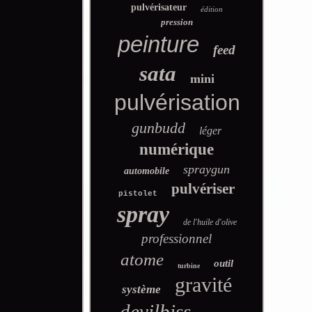
pulvérisateur
édition
pression
peinture
feed
sata
mini
pulvérisation
gunbudd
léger
numérique
spraygun
automobile
pulvériser
pistolet
spray
de l'huile d'olive
professionnel
atome
outil
turbine
gravité
système
devilbiss