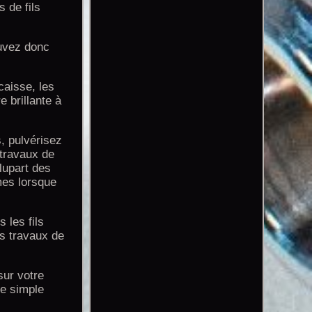
 de fils
ouvez donc
caisse, les
 brillante à
, pulvérisez
 travaux de
lupart des
mes lorsque
 les fils
os travaux de
sur votre
ne simple