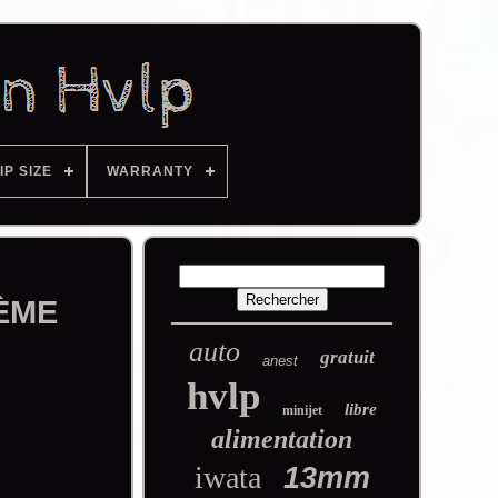
IP SIZE
WARRANTY
TÈME
auto
gratuit
anest
hvlp
libre
minijet
alimentation
iwata
13mm