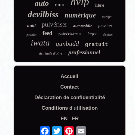
hvlp
auto
mini
libre
devilbiss
numérique
minijet
pulvériser
outil
automobile
pression
feed
léger
pulvérisateur
pistolet
édition
iwata
gunbudd
gratuit
professionnel
de l'huile d'olive
Accueil
Contact
Déclaration de confidentialité
Conditions d'utilisation
EN
FR