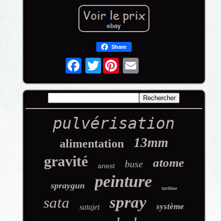
Share
Twitter
pulvérisation
13mm
alimentation
gravité
atome
buse
anest
peinture
spraygun
turbine
spray
sata
système
satajet