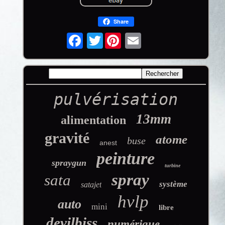
Share
Twitter
pulvérisation
13mm
alimentation
gravité
atome
buse
anest
peinture
spraygun
turbine
spray
sata
système
satajet
hvlp
auto
mini
libre
devilbiss
numérique