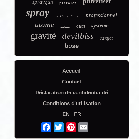
pulvériser
spraygun
pistolet
spray
professionnel
de l'huile d'olive
atome
système
outil
turbine
gravité
devilbiss
satajet
buse
Accueil
Contact
Déclaration de confidentialité
Conditions d'utilisation
EN
FR