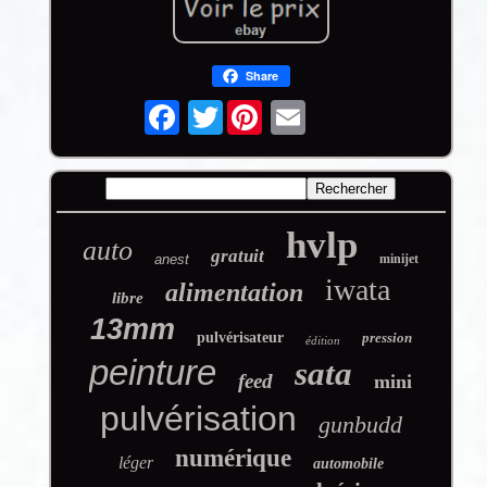
Share
Twitter
hvlp
auto
gratuit
anest
minijet
iwata
alimentation
libre
13mm
pulvérisateur
pression
édition
peinture
sata
feed
mini
pulvérisation
gunbudd
numérique
léger
automobile