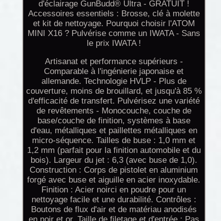
d'éclairage GunBudd® Ultra - GRATUIT !
Accessoires essentiels : Brosse, clé à molette
et kit de nettoyage. Pourquoi choisir l'ATOM
MINI X16 ? Pulvérise comme un IWATA - Sans
le prix IWATA !
Artisanat et performance supérieurs -
Comparable à l'ingénierie japonaise et
allemande. Technologie HVLP - Plus de
couverture, moins de brouillard, et jusqu'à 85 %
d'efficacité de transfert. Pulvérisez une variété
de revêtements - Monocouche, couche de
base/couche de finition, systèmes à base
d'eau, métalliques et paillettes métalliques en
micro-séquence. Tailles de buse : 1,0 mm et
1,2 mm (parfait pour la finition automobile et du
bois). Largeur du jet : 6,3 (avec buse de 1,0).
Construction : Corps de pistolet en aluminium
forgé avec buse et aiguille en acier inoxydable.
Finition : Acier noirci en poudre pour un
nettoyage facile et une durabilité. Contrôles :
Boutons de flux d'air et de matériau anodisés
en noir et or. Taille de filetage et d'entrée : Pas