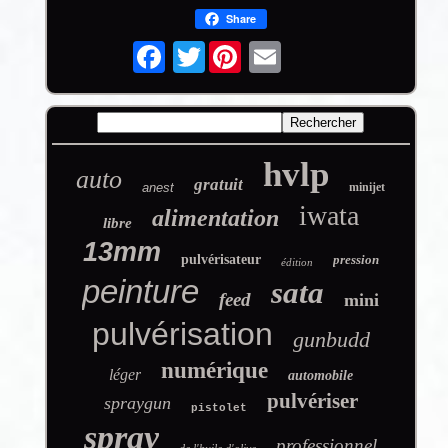
Share
Twitter
hvlp
auto
gratuit
anest
minijet
iwata
alimentation
libre
13mm
pulvérisateur
pression
édition
peinture
sata
feed
mini
pulvérisation
gunbudd
numérique
léger
automobile
pulvériser
spraygun
pistolet
spray
professionnel