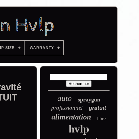
IP SIZE
WARRANTY
avité
TUIT
auto
spraygun
professionnel
gratuit
alimentation
libre
hvlp