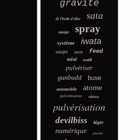
gravité
sata
de l'huile d'olive
spray
minijet
iwata
système
feed
satajet
anest
mini
outil
pulvériser
gunbudd
buse
atome
automobile
pulvérisateur
édition
pulvérisation
devilbiss
léger
numérique
pistolet