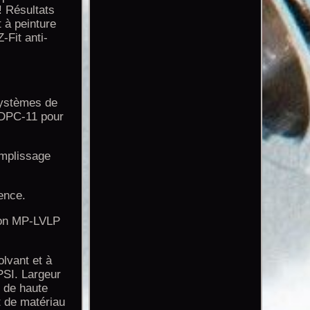
 ! Résultats
 à peinture
Fit anti-
 systèmes de
 DPC-11 pour
emplissage
uence.
sion MP-LVLP
lvant et à
 PSI. Largeur
e de haute
it de matériau