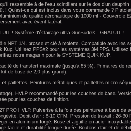
 qu'il ressemble à de l'eau scintillant sur le dos d'un dauphin
oût ! Qu'est-ce qui est inclus dans votre commande ? Pistolet
minium de qualité aéronautique de 1000 ml - Couvercle EZ-
ersement avec évent latéral.
RATUIT ! Système d'éclairage ultra GunBudd® - GRATUIT !
 mâle NPT 1/4, brosse et clé à molette. Compatible avec les
k Kup. Utilisez PPS#2 pour les systèmes 3M PPS. Utilisez
rifiez notre magasin pour le SYSTÈME QUIK KUP.
cacité de transfert maximale (jusqu'à 85 %). Primaires de r
 kit de buse de 2,0 plus grand).
et paillettes. Peintures métalliques et paillettes micro-séq
 colmatage). HVLP recommandé pour les couches de base. Ver
sée pour les couches de finition.
27 PRO HVLP. Pulverise à la fois des peintures à base de so
ongévité. Débit d'air : 8-10 CFM. Pression de travail : 26-30
a-léger en aluminium forgé. Buse et aiguille en acier inoxydabl
age facile et durabilité longue durée. Boutons d'air et de déb