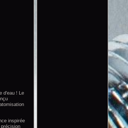
d'eau ! Le
onçu
'atomisation
nce inspirée
 précision