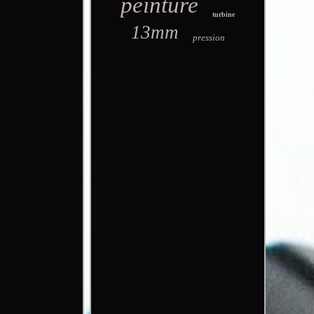
peinture
turbine
13mm
pression