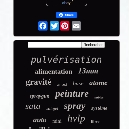
Share
Twitter
pulvérisation
13mm
alimentation
gravité
atome
buse
anest
peinture
spraygun
turbine
spray
sata
système
satajet
hvlp
auto
mini
libre