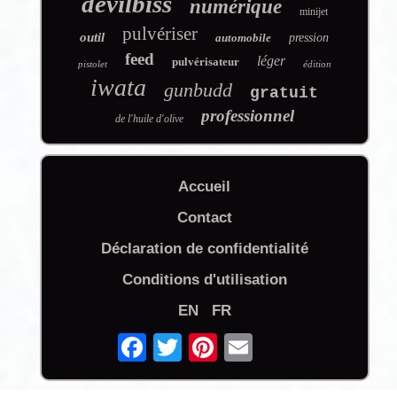
devilbiss
numérique
minijet
pulvériser
outil
automobile
pression
feed
léger
pulvérisateur
pistolet
édition
iwata
gunbudd
gratuit
professionnel
de l'huile d'olive
Accueil
Contact
Déclaration de confidentialité
Conditions d'utilisation
EN
FR