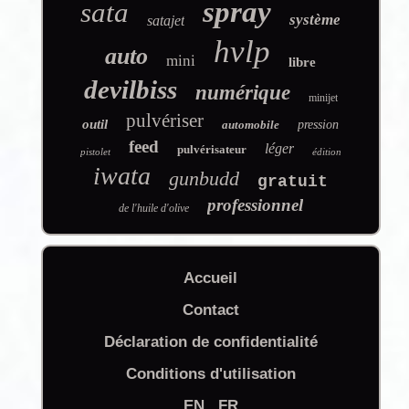
spray
sata
système
satajet
hvlp
auto
mini
libre
devilbiss
numérique
minijet
pulvériser
outil
automobile
pression
feed
léger
pulvérisateur
pistolet
édition
iwata
gunbudd
gratuit
professionnel
de l'huile d'olive
Accueil
Contact
Déclaration de confidentialité
Conditions d'utilisation
EN
FR