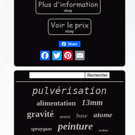
Share
Twitter
pulvérisation
13mm
alimentation
gravité
atome
buse
anest
peinture
spraygun
turbine