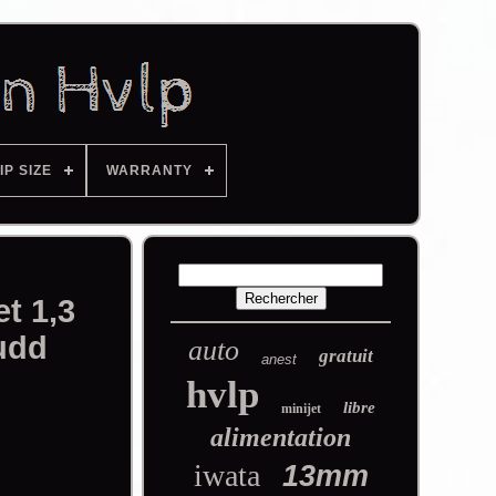
IP SIZE
WARRANTY
t 1,3
udd
auto
gratuit
anest
hvlp
libre
minijet
alimentation
iwata
13mm