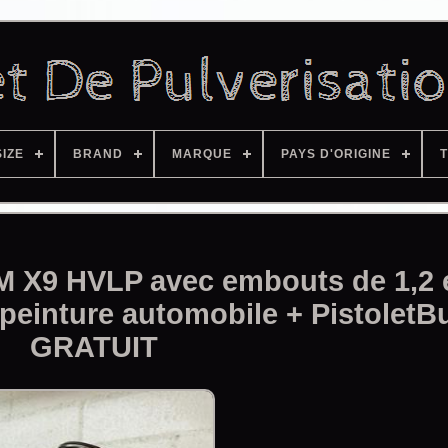
SIZE
BRAND
MARQUE
PAYS D'ORIGINE
T
OM X9 HVLP avec embouts de 1,2 e
einture automobile + PistoletB
GRATUIT