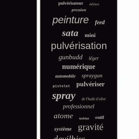
pulvérisateur
édition
pression
peinture
feed
sata
mini
pulvérisation
gunbudd
léger
numérique
spraygun
automobile
pulvériser
pistolet
spray
de l'huile d'olive
professionnel
atome
outil
turbine
gravité
système
devilbiss