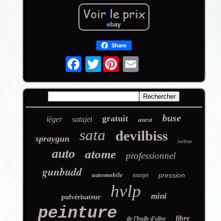
Share
Twitter
buse
gratuit
léger
satajet
anest
sata
devilbiss
spraygun
turbine
auto
atome
professionnel
gunbudd
automobile
pression
minijet
hvlp
mini
pulvérisateur
peinture
libre
de l'huile d'olive