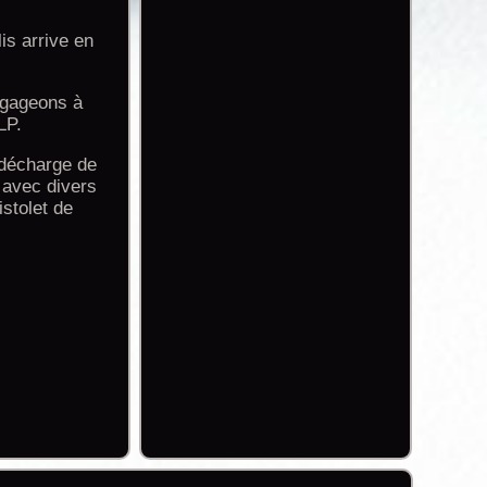
is arrive en
engageons à
LP.
 décharge de
 avec divers
stolet de