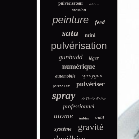
pulvérisateur
édition
pression
peinture
feed
sata
mini
pulvérisation
gunbudd
léger
numérique
spraygun
automobile
pulvériser
pistolet
spray
de l'huile d'olive
professionnel
atome
outil
turbine
gravité
système
devilbiss