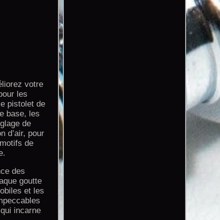
liorez votre
pour les
e pistolet de
e base, les
églage de
n d’air, pour
 motifs de
e.
nce des
haque goutte
biles et les
 impeccables
 qui incarne