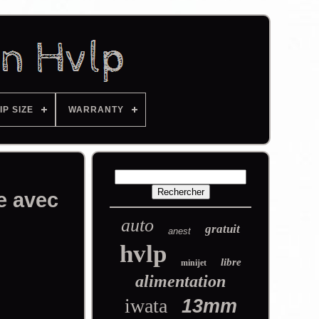
IP SIZE
WARRANTY
e avec
auto
gratuit
anest
hvlp
libre
minijet
alimentation
iwata
13mm