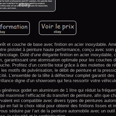
rêt et couche de base avec finition en acier inoxydable. Amé
tre pistolet à peinture haute performance, conçu avec soin 
icolage. Doté d’une élégante finition en acier inoxydable, c
m, garantissant une atomisation optimale pour les couches d
uche. Profitez d’un contrôle total grâce à des molettes de r
es motifs de pulvérisation, le débit de peinture et la pressio
cité. L’ensemble de la tête à déflecteur complet garantit des
brillance digne d’un showroom qui fera ressortir votre véhicul
un généreux godet en aluminium de 1 litre qui réduit la fréque
té maximise l’efficacité du transfert de peinture, afin que c
valent est compatible avec divers types de peintures automo
 en fait le choix idéal pour obtenir des finitions lisses et
ous séduire par l’art de la peinture automobile avec un outil