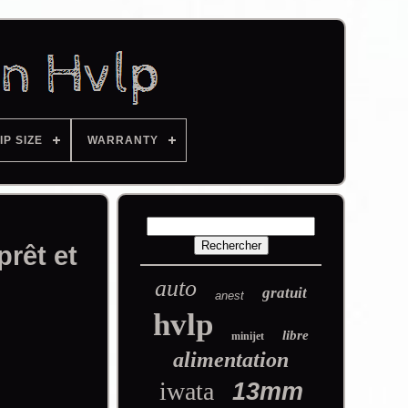
IP SIZE
WARRANTY
prêt et
auto
gratuit
anest
hvlp
libre
minijet
alimentation
iwata
13mm