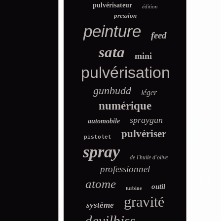
pulvérisateur
édition
pression
peinture
feed
sata
mini
pulvérisation
gunbudd
léger
numérique
spraygun
automobile
pulvériser
pistolet
spray
de l'huile d'olive
professionnel
atome
outil
turbine
gravité
système
devilbiss