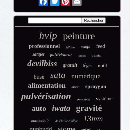
hvlp
peinture
professionnel
feed
édition
minijet
satajet
pulvérisateur
pistolet
turbine
devilbiss
gratuit
léger
outil
sata
numérique
buse
alimentation
spraygun
anest
pulvérisation
système
pression
gravité
iwata
auto
13mm
automobile
de l'huile d'olive
atome
gunbudd
mini