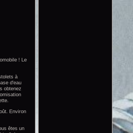
mobile ! Le
tolets à
base d'eau
us obtenez
tomisation
tte.
oût. Environ
ous êtes un