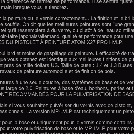
 la différence en termes de performance. Il se sentira "juste
 main lorsque vous le tiendrez.
la peinture ou le vernis correctement... La finition et le bril
e souffle. On dit que les meilleures peintures sont "une gra
el qu'il ressemblera à du verre, ou plutôt à de l'eau scintilla
oir-faire japonais/allemand, qualité et performance pour une 
S DU PISTOLET À PEINTURE ATOM X27 PRO HVLP.
llard et moins de gaspillage de peinture. L'efficacité de tra
 que vous obtenez est identique aux meilleures finitions de pu
 près de mille dollars US. Taille de buse : 1.4 et 1.3 Buses
travaux de peinture automobile et de finition de bois.
intures à une seule couche, des systèmes de base et de ver
us large de 2.0. Peintures à base d'eau, bonbons, perles et 
ONT RECOMMANDÉS POUR LA PULVÉRISATION DE BAS
is si vous souhaitez pulvériser du vernis avec ce pistolet
ofessionnels. La version MP-LVLP est techniquement un pistol
t pour la base et uniquement pour le vernis comme certains 
our votre pulvérisation de base et le MP-LVLP pour votre p