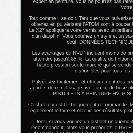
expert en peinture, vous ne pourrez pas faire
votre
Tout comme il se doit. Tant que vous pulvérisez 
obtenez en pulvérisant l'ATOM sont à couper l
Le X27 appliquera votre vernis avec un brillant t
d'un dauphin. Vous obtenez un style et un sav
coût. DONNÉES TECHNIQUE
Les avantages du HVLP incluent moins de broui
atteindre jusqu'à 85 %. La qualité de finition
haute pression sur le marché qui se vendent
disponibles pour tous les 
Pulvérisez facilement et efficacement des pe
apprêts de remplissage avec un kit de buse pl
PISTOLETS À PEINTURE HVLP S
C'est ce qui est techniquement recommandé. Ma
également le faire et obtenir des résultats pr
Donc, si vous vouliez un pistolet uniquemen
recommandent, alors vous prendriez le HVLP p