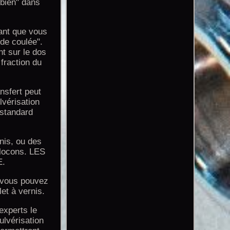
 bien" dans
lant que vous
nde coulée".
nt sur le dos
fraction du
nsfert peut
lvérisation
 standard
nis, ou des
flocons. LES
E.
, vous pouvez
et à vernis.
experts le
ulvérisation