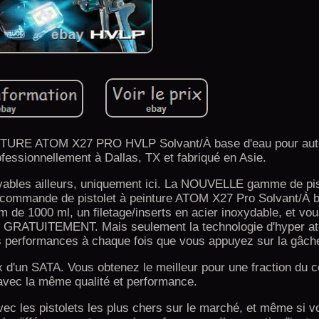
URE ATOM X27 PRO HVLP Solvant/À base d'eau pour auto
essionnellement à Dallas, TX et fabriqué en Asie.
uvables ailleurs, uniquement ici. La NOUVELLE gamme de pis
e commande de pistolet à peinture ATOM X27 Pro Solvant/À 
de 1000 ml, un filetage/inserts en acier inoxydable, et vo
lus GRATUITEMENT. Mais seulement la technologie d'hyper a
s performances à chaque fois que vous appuyez sur la gâche
d'un SATA. Vous obtenez le meilleur pour une fraction du c
 avec la même qualité et performance.
vec les pistolets les plus chers sur le marché, et même si v