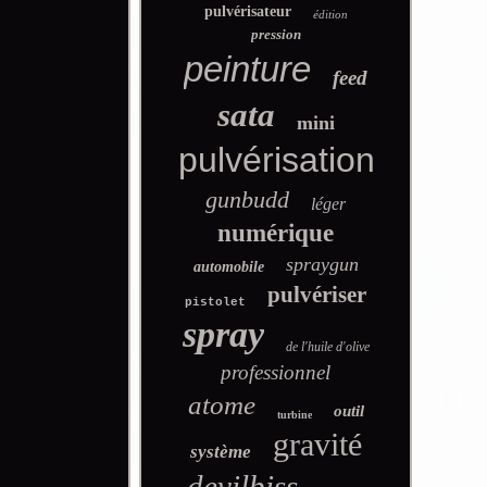
pulvérisateur
édition
pression
peinture
feed
sata
mini
pulvérisation
gunbudd
léger
numérique
spraygun
automobile
pulvériser
pistolet
spray
de l'huile d'olive
professionnel
atome
outil
turbine
gravité
système
devilbiss