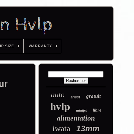
IP SIZE
WARRANTY
ur
auto
gratuit
anest
hvlp
libre
minijet
alimentation
iwata
13mm