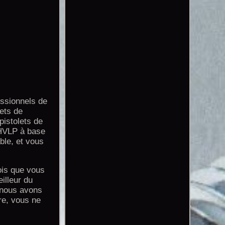
sionnels de
lets de
pistolets de
 HVLP à base
ble, et vous
ois que vous
illeur du
, nous avons
re, vous ne