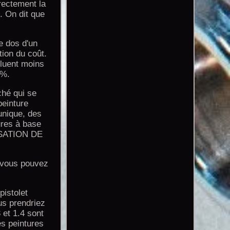
rrectement la
e. On dit que
le dos d'un
tion du coût.
uent moins
 %.
ché qui se
peinture
unique, des
ures à base
ISATION DE
, vous pouvez
pistolet
us prendriez
 et 1.4 sont
es peintures