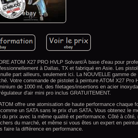
E ATOM X27 PRO HVLP Solvant/À base d'eau pour profes
essionnellement à Dallas, TX et fabriqué en Asie. Les pisto
 nulle part ailleurs, seulement ici. La NOUVELLE gamme de 
arché. Votre commande de pistolet à peinture ATOM X27 Pro
inium de 1000 ml, des filetages/insertions en acier inoxyda
régulateur d'air mini pro inclus GRATUITEMENT.
n ATOM offre une atomisation de haute performance chaque f
 comme un SATA sans le prix d'un SATA. Vous obtenez le me
/3 du prix avec la même qualité et performance. Côté à côté
us chers du marché, et même si vous êtes un expert en peintu
s faire la différence en performance.