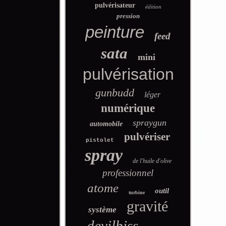
pulvérisateur
édition
pression
peinture
feed
sata
mini
pulvérisation
gunbudd
léger
numérique
spraygun
automobile
pulvériser
pistolet
spray
de l'huile d'olive
professionnel
atome
outil
turbine
gravité
système
devilbiss