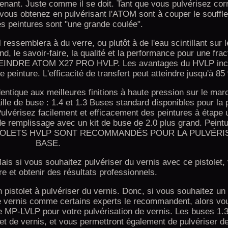
e tenant. Juste comme il se doit. Tant que vous pulvérisez co
que vous obtenez en pulvérisant l'ATOM sont à couper le souffl
es peintures sont "une grande coulée".
l ressemblera à du verre, ou plutôt à de l'eau scintillant sur 
, le savoir-faire, la qualité et la performance pour une frac
DRE ATOM X27 PRO HVLP. Les avantages du HVLP incl
e peinture. L'efficacité de transfert peut atteindre jusqu'à 85
dentique aux meilleures finitions à haute pression sur le mar
ille de buse : 1.4 et 1.3 Buses standard disponibles pour la 
 Pulvérisez facilement et efficacement des peintures à étape 
e remplissage avec un kit de buse de 2.0 plus grand. Peint
LES PISTOLETS HVLP SONT RECOMMANDÉS POUR LA PULVÉR
BASE.
is si vous souhaitez pulvériser du vernis avec ce pistolet
re et obtenir des résultats professionnels.
istolet à pulvériser du vernis. Donc, si vous souhaitez un 
e vernis comme certains experts le recommandent, alors vo
le MP-LVLP pour votre pulvérisation de vernis. Les buses 1.3
 et de vernis, et vous permettront également de pulvériser d