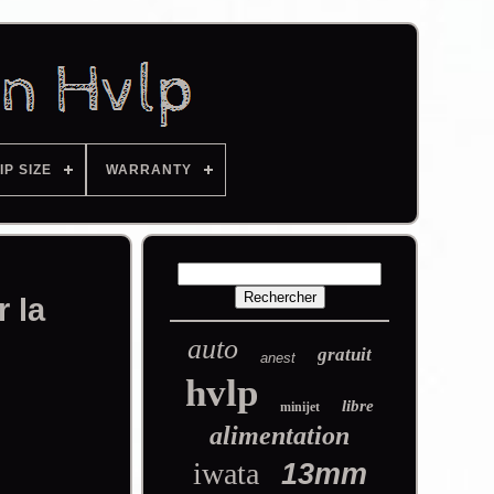
IP SIZE
WARRANTY
 la
auto
gratuit
anest
hvlp
libre
minijet
alimentation
iwata
13mm