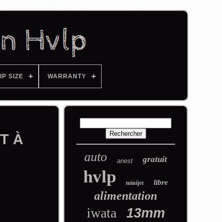
IP SIZE
WARRANTY
ET À
auto
gratuit
anest
hvlp
libre
minijet
alimentation
iwata
13mm