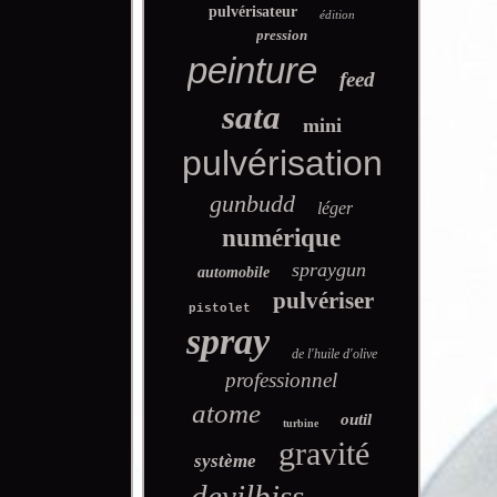
pulvérisateur
édition
pression
peinture
feed
sata
mini
pulvérisation
gunbudd
léger
numérique
spraygun
automobile
pulvériser
pistolet
spray
de l'huile d'olive
professionnel
atome
outil
turbine
gravité
système
devilbiss