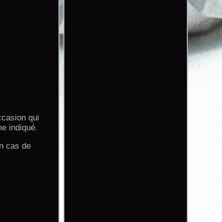
ccasion qui
me indiqué.
en cas de