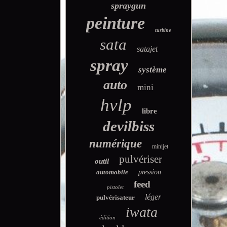
spraygun
peinture
turbine
sata
satajet
spray
système
auto
mini
hvlp
libre
devilbiss
numérique
minijet
pulvériser
outil
automobile
pression
feed
pistolet
léger
pulvérisateur
iwata
édition