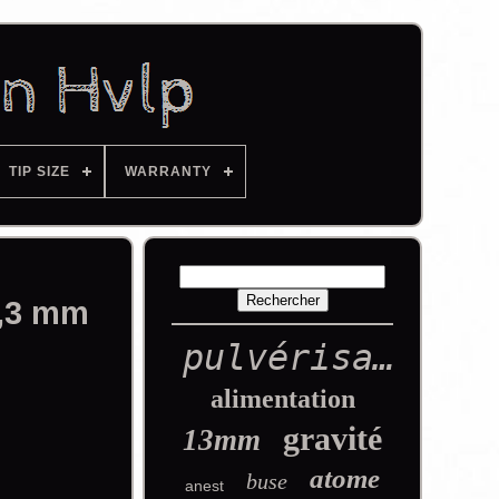
TIP SIZE
WARRANTY
1,3 mm
pulvérisation
alimentation
gravité
13mm
atome
buse
anest