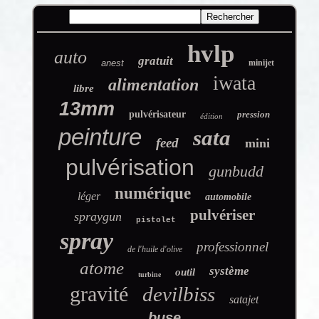
hvlp
auto
gratuit
anest
minijet
iwata
alimentation
libre
13mm
pulvérisateur
pression
édition
peinture
sata
feed
mini
pulvérisation
gunbudd
numérique
léger
automobile
pulvériser
spraygun
pistolet
spray
professionnel
de l'huile d'olive
atome
système
outil
turbine
gravité
devilbiss
satajet
buse