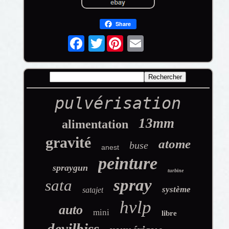
Share
Twitter
pulvérisation
13mm
alimentation
gravité
atome
buse
anest
peinture
spraygun
turbine
spray
sata
système
satajet
hvlp
auto
mini
libre
devilbiss