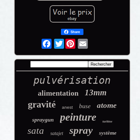
Share
Twitter
pulvérisation
13mm
alimentation
gravité
atome
buse
anest
peinture
spraygun
turbine
spray
sata
système
satajet