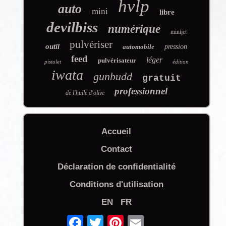
hvlp
auto
mini
libre
devilbiss
numérique
minijet
pulvériser
outil
automobile
pression
feed
léger
pulvérisateur
pistolet
édition
iwata
gunbudd
gratuit
professionnel
de l'huile d'olive
Accueil
Contact
Déclaration de confidentialité
Conditions d'utilisation
EN
FR