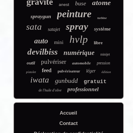
gravité
atome
buse
anest
peinture
spraygun
turbine
spray
sata
système
satajet
hvlp
auto
mini
libre
devilbiss
numérique
minijet
pulvériser
outil
automobile
pression
feed
léger
pulvérisateur
pistolet
édition
iwata
gunbudd
gratuit
professionnel
de l'huile d'olive
Accueil
Contact