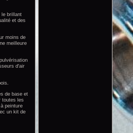
le brillant
alité et des
our moins de
ne meilleure
 pulvérisation
sseurs d'air
bois.
es de base et
 toutes les
 à peinture
c un kit de