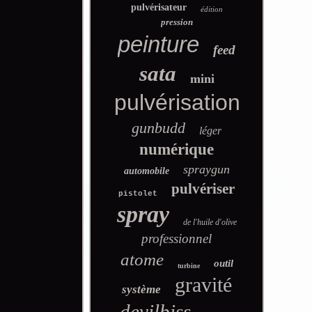
pulvérisateur
édition
pression
peinture
feed
sata
mini
pulvérisation
gunbudd
léger
numérique
spraygun
automobile
pulvériser
pistolet
spray
de l'huile d'olive
professionnel
atome
outil
turbine
gravité
système
devilbiss