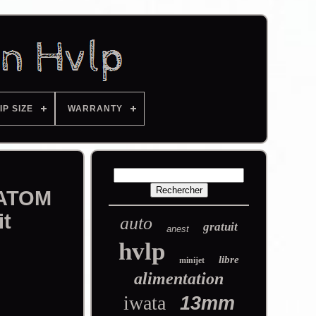
IP SIZE
WARRANTY
e ATOM
it
auto
gratuit
anest
hvlp
libre
minijet
alimentation
iwata
13mm