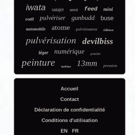
iwata
feed
mini
satajet
anest
gunbudd
pulvériser
buse
outil
atome
automobile
pulvérisateur
édition
pulvérisation
devilbiss
numérique
léger
pistolet
peinture
13mm
pression
turbine
Accueil
Contact
Déclaration de confidentialité
Conditions d'utilisation
EN
FR