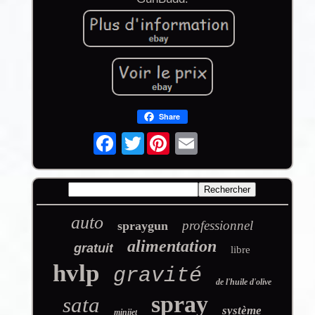
Share
Twitter
auto
professionnel
spraygun
alimentation
gratuit
libre
hvlp
gravité
de l'huile d'olive
spray
sata
système
minijet