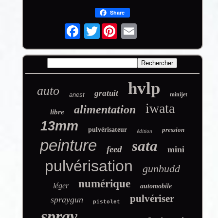
Share
Twitter
hvlp
auto
gratuit
anest
minijet
iwata
alimentation
libre
13mm
pulvérisateur
pression
édition
peinture
sata
feed
mini
pulvérisation
gunbudd
numérique
léger
automobile
pulvériser
spraygun
pistolet
spray