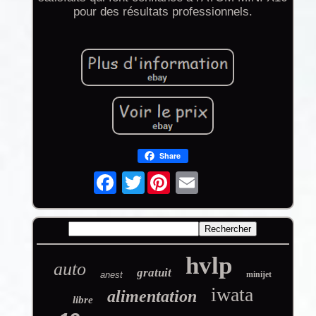
pour des résultats professionnels.
Share
Twitter
hvlp
auto
gratuit
anest
minijet
iwata
alimentation
libre