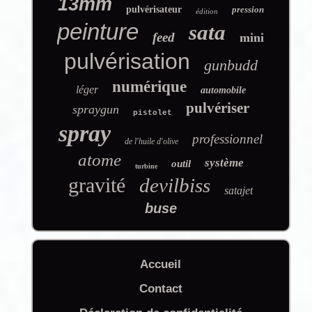
13mm
pulvérisateur
pression
édition
peinture
sata
feed
mini
pulvérisation
gunbudd
numérique
léger
automobile
pulvériser
spraygun
pistolet
spray
professionnel
de l'huile d'olive
atome
système
outil
turbine
gravité
devilbiss
satajet
buse
Accueil
Contact