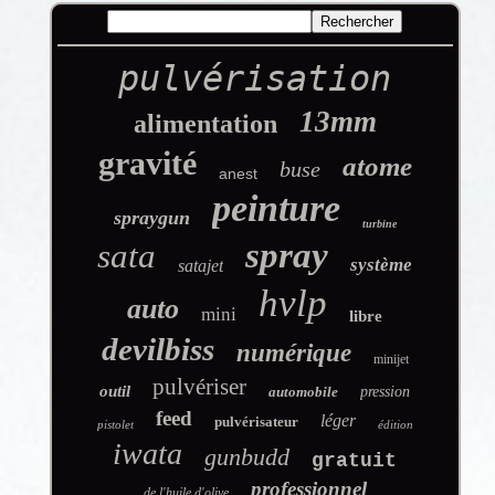
pulvérisation
13mm
alimentation
gravité
atome
buse
anest
peinture
spraygun
turbine
spray
sata
système
satajet
hvlp
auto
mini
libre
devilbiss
numérique
minijet
pulvériser
outil
automobile
pression
feed
léger
pulvérisateur
pistolet
édition
iwata
gunbudd
gratuit
professionnel
de l'huile d'olive