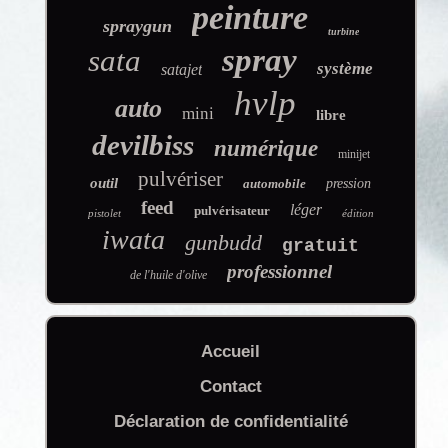
peinture
spraygun
turbine
spray
sata
système
satajet
hvlp
auto
mini
libre
devilbiss
numérique
minijet
pulvériser
outil
automobile
pression
feed
léger
pulvérisateur
pistolet
édition
iwata
gunbudd
gratuit
professionnel
de l'huile d'olive
Accueil
Contact
Déclaration de confidentialité