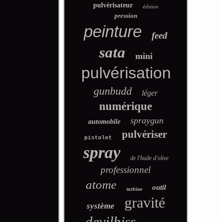
pulvérisateur
édition
pression
peinture
feed
sata
mini
pulvérisation
gunbudd
léger
numérique
spraygun
automobile
pulvériser
pistolet
spray
de l'huile d'olive
professionnel
atome
outil
turbine
gravité
système
devilbiss