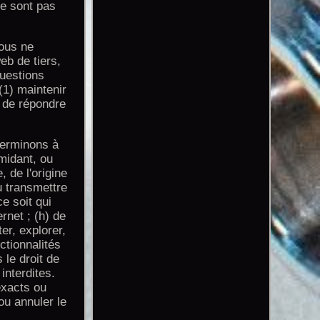
ne sont pas
nous ne
eb de tiers,
questions
(1) maintenir
) de répondre
terminons à
imidant, ou
, de l'origine
u transmettre
e soit qui
rnet ; (h) de
er, explorer,
ctionnalités
 le droit de
interdites.
exacts ou
ou annuler le