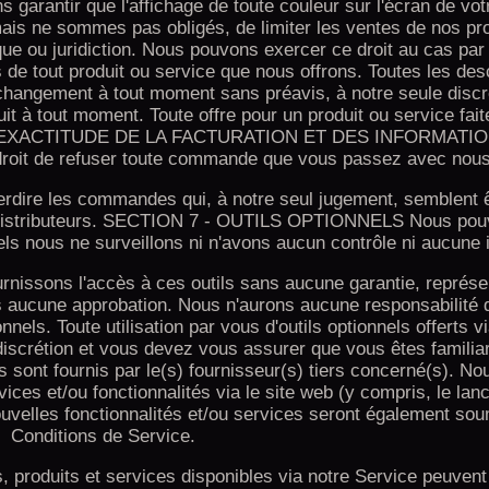
garantir que l'affichage de toute couleur sur l'écran de vot
ais ne sommes pas obligés, de limiter les ventes de nos pr
ue ou juridiction. Nous pouvons exercer ce droit au cas pa
s de tout produit ou service que nous offrons. Toutes les des
à changement à tout moment sans préavis, à notre seule disc
uit à tout moment. Toute offre pour un produit ou service fait
ION 6 - EXACTITUDE DE LA FACTURATION ET DES INFORMAT
oit de refuser toute commande que vous passez avec nous
nterdire les commandes qui, à notre seul jugement, semblent
s distributeurs. SECTION 7 - OUTILS OPTIONNELS Nous po
uels nous ne surveillons ni n'avons aucun contrôle ni aucune 
nissons l'accès à ces outils sans aucune garantie, représe
ns aucune approbation. Nous n'aurons aucune responsabilité 
ionnels. Toute utilisation par vous d'outils optionnels offerts vi
discrétion et vous devez vous assurer que vous êtes familia
s sont fournis par le(s) fournisseur(s) tiers concerné(s). N
vices et/ou fonctionnalités via le site web (y compris, le la
ouvelles fonctionnalités et/ou services seront également so
Conditions de Service.
roduits et services disponibles via notre Service peuvent 