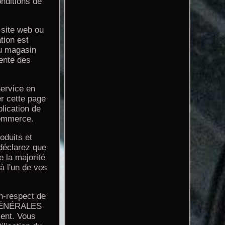
onditions de
 site web ou
tion est
au magasin
cente des
Service en
er cette page
lication de
Commerce.
oduits et
éclarez que
e la majorité
à l'un de vos
n-respect de
S GÉNÉRALES
ment. Vous