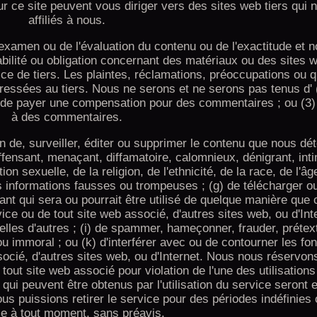
ur ce site peuvent vous diriger vers des sites web tiers qui 
affiliés à nous.
amen ou de l'évaluation du contenu ou de l'exactitude et 
ilité ou obligation concernant des matériaux ou des sites w
vice de tiers. Les plaintes, réclamations, préoccupations ou 
dressées au tiers. Nous ne serons et ne serons pas tenus d' 
2) de payer une compensation pour des commentaires ; ou (3
à des commentaires.
 de, surveiller, éditer ou supprimer le contenu que nous dé
ffensant, menaçant, diffamatoire, calomnieux, dénigrant, int
on sexuelle, de la religion, de l'ethnicité, de la race, de l'âge
es informations fausses ou trompeuses ; (g) de télécharger o
ant qui sera ou pourrait être utilisé de quelque manière que c
vice ou de tout site web associé, d'autres sites web, ou d'Inte
elles d'autres ; (i) de spammer, hameçonner, frauder, prétext
 ou immoral ; ou (k) d'interférer avec ou de contourner les fon
ocié, d'autres sites web, ou d'Internet. Nous nous réservons
 tout site web associé pour violation de l'une des utilisations 
qui peuvent être obtenus par l'utilisation du service seront 
s puissions retirer le service pour des périodes indéfinies 
ce à tout moment, sans préavis.