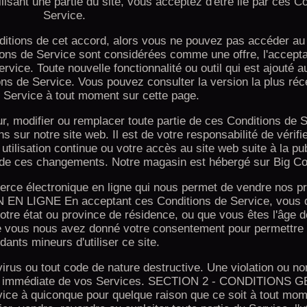
ilisant une partie du site, vous acceptez d'être lié par ces C
Service.
ditions de cet accord, alors vous ne pouvez pas accéder au
tions de Service sont considérées comme une offre, l'accepta
vice. Toute nouvelle fonctionnalité ou outil qui est ajouté 
ns de Service. Vous pouvez consulter la version la plus ré
 Service à tout moment sur cette page.
ur, modifier ou remplacer toute partie de ces Conditions de 
s sur notre site web. Il est de votre responsabilité de vérifi
ilisation continue ou votre accès au site web suite à la pub
n de ces changements. Notre magasin est hébergé sur Big 
erce électronique en ligne qui nous permet de vendre nos pr
N LIGNE En acceptant ces Conditions de Service, vous d
otre état ou province de résidence, ou que vous êtes l'âge d
ue vous nous avez donné votre consentement pour permettre 
ants mineurs d'utiliser ce site.
rus ou tout code de nature destructive. Une violation ou no
iation immédiate de vos Services. SECTION 2 - CONDITION
vice à quiconque pour quelque raison que ce soit à tout mo