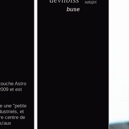
satajet
buse
touche Astro
009 et est
e une "petite
ustriels, et
re centre de
qu'aux