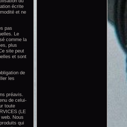
ilisation du
ation écrite
mmodité et ne
s pas
elles. Le
lisé comme la
es, plus
Ce site peut
elles et sont
bligation de
ller les
s préavis.
enu de celui-
r toute
SERVICES (LE
e web. Nous
produits qui