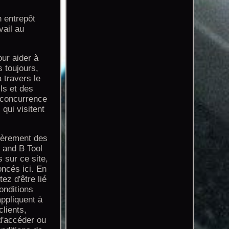
n entrepôt
vail au
ur aider à
 toujours,
 travers le
ls et des
e concurrence
qui visitent
ièrement des
J and B Tool
 sur ce site,
oncés ici. En
ez d'être lié
onditions
appliquent à
clients,
d'accéder ou