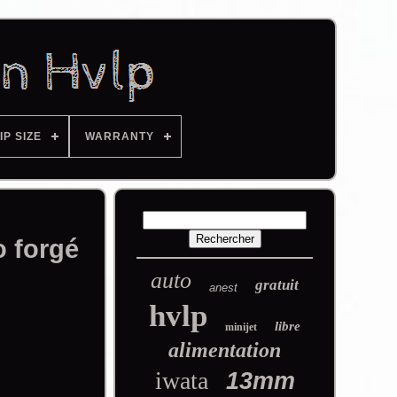
IP SIZE
WARRANTY
 forgé
auto
gratuit
anest
hvlp
libre
minijet
alimentation
iwata
13mm