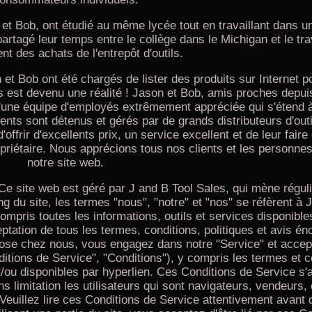
 et Bob, ont étudié au même lycée tout en travaillant dans u
t partagé leur temps entre le collège dans le Michigan et le tra
t des achats de l'entrepôt d'outils.
t Bob ont été chargés de lister des produits sur Internet po
 est devenu une réalité ! Jason et Bob, amis proches depuis
t d'une équipe d'employés extrêmement appréciée qui s'étend à
ts sont détenus et gérés par de grands distributeurs d'outi
ffrir d'excellents prix, un service excellent et de leur fair
priétaire. Nous apprécions tous nos clients et les personnes 
notre site web.
e site web est géré par J and B Tool Sales, qui mène régul
g du site, les termes "nous", "notre" et "nos" se réfèrent à 
ompris toutes les informations, outils et services disponibles
eptation de tous les termes, conditions, politiques et avis én
chose chez nous, vous engagez dans notre "Service" et accept
ditions de Service", "Conditions"), y compris les termes et c
t/ou disponibles par hyperlien. Ces Conditions de Service s'
ns limitation les utilisateurs qui sont navigateurs, vendeurs, 
euillez lire ces Conditions de Service attentivement avant 