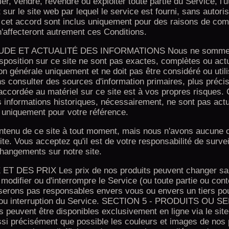
r, vendre, revendre ou exploiter toute partie du Service, l'ut
sur le site web par lequel le service est fourni, sans autoris
ns cet accord sont inclus uniquement pour des raisons de co
 n'affecteront autrement ces Conditions.
UDE ET ACTUALITÉ DES INFORMATIONS Nous ne somme
sposition sur ce site ne sont pas exactes, complètes ou actu
ation générale uniquement et ne doit pas être considéré ou uti
 consulter des sources d'information primaires, plus précis
accordée au matériel sur ce site est à vos propres risques. 
s informations historiques, nécessairement, ne sont pas actu
 uniquement pour votre référence.
ontenu de ce site à tout moment, mais nous n'avons aucune o
ite. Vous acceptez qu'il est de votre responsabilité de survei
hangements sur notre site.
DES PRIX Les prix de nos produits peuvent changer san
odifier ou d'interrompre le Service (ou toute partie ou cont
serons pas responsables envers vous ou envers un tiers pou
on ou interruption du Service. SECTION 5 - PRODUITS OU 
peuvent être disponibles exclusivement en ligne via le sit
ussi précisément que possible les couleurs et images de nos 