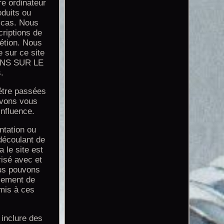
re ordinateur
oduits ou
r cas. Nous
criptions de
rétion. Nous
e sur ce site
IONS SUR LE
.
 être passées
uvons vous
influence.
ntation ou
découlant de
a le site est
risé avec et
ous pouvons
ncement de
umis à ces
inclure des