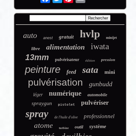
hvlp
auto
gratuit
anest
minijet
iwata
alimentation
libre
13mm
pulvérisateur
pression
édition
peinture
sata
feed
mini
pulvérisation
gunbudd
numérique
léger
automobile
pulvériser
spraygun
pistolet
spray
professionnel
de l'huile d'olive
atome
système
outil
turbine