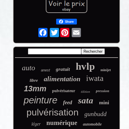
Share
Twitter
hvlp
auto
gratuit
anest
minijet
iwata
alimentation
libre
13mm
pulvérisateur
pression
édition
peinture
sata
feed
mini
pulvérisation
gunbudd
numérique
léger
automobile