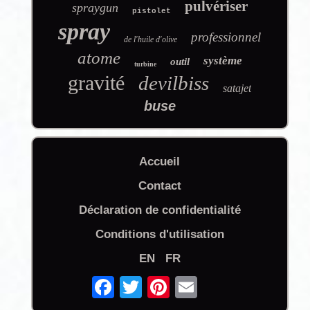
pulvériser
spraygun
pistolet
spray
professionnel
de l'huile d'olive
atome
système
outil
turbine
gravité
devilbiss
satajet
buse
Accueil
Contact
Déclaration de confidentialité
Conditions d'utilisation
EN
FR