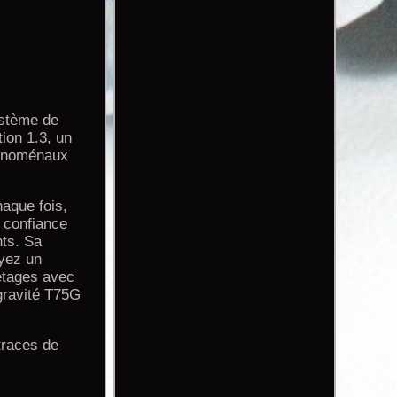
système de
ion 1.3, un
hénoménaux
haque fois,
e confiance
nts. Sa
oyez un
étages avec
 gravité T75G
 traces de