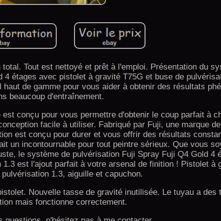
u total. Tout est nettoyé et prêt à l'emploi. Présentation du 
d 4 étages avec pistolet à gravité T75G et buse de pulvérisat
l haut de gamme pour vous aider à obtenir des résultats p
ns beaucoup d'entraînement.
 est conçu pour vous permettre d'obtenir le coup parfait à c
conception facile à utiliser. Fabriqué par Fuji, une marque d
tion est conçu pour durer et vous offrir des résultats consta
fait un incontournable pour tout peintre sérieux. Que vous s
ste, le système de pulvérisation Fuji Spray Fuji Q4 Gold 4 
1.3 est l'ajout parfait à votre arsenal de finition ! Pistolet à
pulvérisation 1.3, aiguille et capuchon.
pistolet. Nouvelle tasse de gravité inutilisée. Le tuyau a des
tion mais fonctionne correctement.
 questions, n'hésitez pas à me contacter.