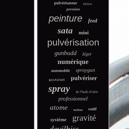
pulvérisateur
édition
pression
peinture
feed
sata
mini
pulvérisation
gunbudd
léger
numérique
spraygun
automobile
pulvériser
pistolet
spray
de l'huile d'olive
professionnel
atome
outil
turbine
gravité
système
devilbiss