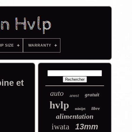
IP SIZE
WARRANTY
ine et
auto
gratuit
anest
hvlp
libre
minijet
alimentation
iwata
13mm