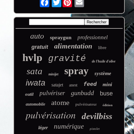
auto
professionnel
spraygun
alimentation
gratuit
libre
hvlp
gravité
de l'huile d'olive
spray
sata
système
minijet
iwata
feed
mini
satajet
anest
gunbudd
pulvériser
buse
outil
atome
automobile
pulvérisateur
édition
pulvérisation
devilbiss
numérique
léger
pistolet