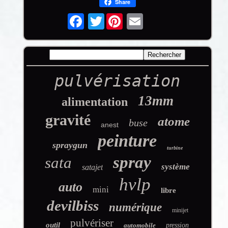
Share
Twitter
pulvérisation
13mm
alimentation
gravité
atome
buse
anest
peinture
spraygun
turbine
spray
sata
système
satajet
hvlp
auto
mini
libre
devilbiss
numérique
minijet
pulvériser
outil
automobile
pression