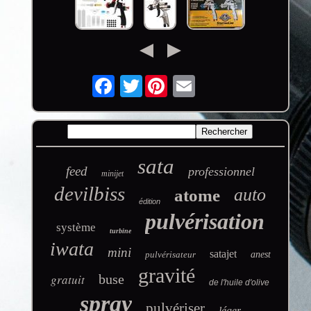
Twitter
sata
feed
professionnel
minijet
devilbiss
auto
atome
édition
pulvérisation
système
turbine
iwata
mini
satajet
pulvérisateur
anest
gravité
gratuit
buse
de l'huile d'olive
spray
pulvériser
léger