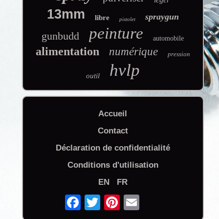
13mm
spraygun
libre
pistolet
peinture
gunbudd
automobile
alimentation
numérique
pression
hvlp
outil
Accueil
Contact
Déclaration de confidentialité
Conditions d'utilisation
EN
FR