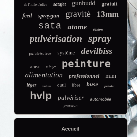
gunbudd
gratuit
satajet
de l'huile d'olive
gravité
13mm
feed
spraygun
sata
atome
édition
spray
pulvérisation
devilbiss
système
pulvérisateur
peinture
anest
minijet
alimentation
mini
professionnel
buse
léger
outil
libre
pistolet
turbine
hvlp
pulvériser
automobile
pression
Accueil