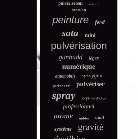
pulvérisateur
édition
pression
peinture
feed
sata
mini
pulvérisation
gunbudd
léger
numérique
spraygun
automobile
pulvériser
pistolet
spray
de l'huile d'olive
professionnel
atome
outil
turbine
gravité
système
devilbiss