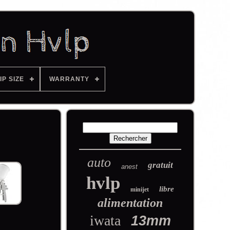
IP SIZE
WARRANTY
auto
gratuit
anest
hvlp
libre
minijet
alimentation
iwata
13mm