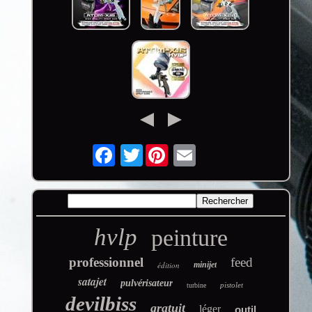
Twitter
hvlp
peinture
professionnel
feed
édition
minijet
satajet
pulvérisateur
pistolet
turbine
devilbiss
gratuit
léger
outil