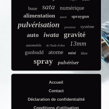
sata
numérique
buse
alimentation
spraygun
anest
pulvérisation
système
pression
gravité
iwata
auto
13mm
automobile
de l'huile d'olive
atome
gunbudd
mini
libre
spray
pulvériser
Accueil
Contact
Déclaration de confidentialité
Conditions d'utilisation