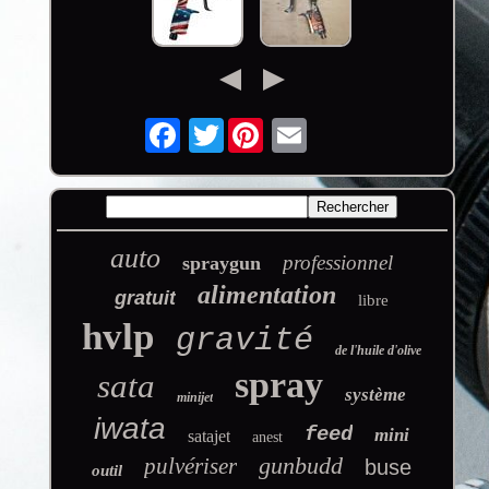
Twitter
auto
professionnel
spraygun
alimentation
gratuit
libre
hvlp
gravité
de l'huile d'olive
spray
sata
système
minijet
iwata
feed
mini
satajet
anest
gunbudd
pulvériser
buse
outil