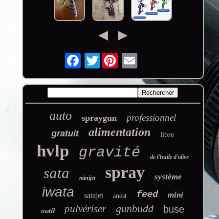
Twitter
auto
professionnel
spraygun
alimentation
gratuit
libre
hvlp
gravité
de l'huile d'olive
spray
sata
système
minijet
iwata
feed
mini
satajet
anest
gunbudd
pulvériser
buse
outil