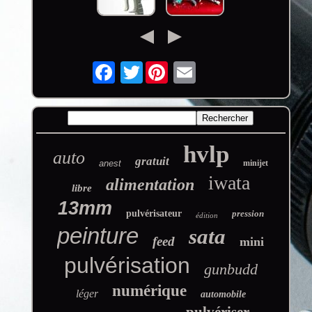
Twitter
hvlp
auto
gratuit
anest
minijet
iwata
alimentation
libre
13mm
pulvérisateur
pression
édition
peinture
sata
feed
mini
pulvérisation
gunbudd
numérique
léger
automobile