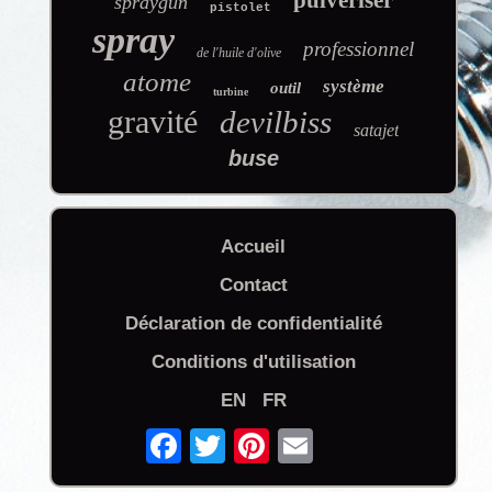
pulvériser
spraygun
pistolet
spray
professionnel
de l'huile d'olive
atome
système
outil
turbine
gravité
devilbiss
satajet
buse
Accueil
Contact
Déclaration de confidentialité
Conditions d'utilisation
EN
FR